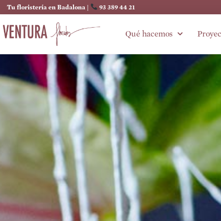
Tu floristería en Badalona |
93 389 44 21
Qué hacemos
Proyec