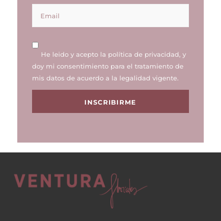
He leido y acepto la
política de privacidad
, y
doy mi consentimiento para el tratamiento de
mis datos de acuerdo a la legalidad vigente.
INSCRIBIRME