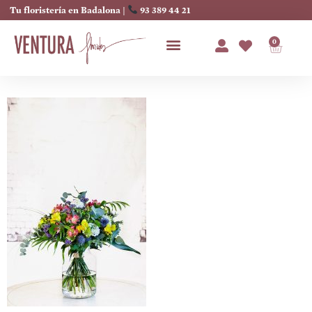
Tu floristería en Badalona |
93 389 44 21
0