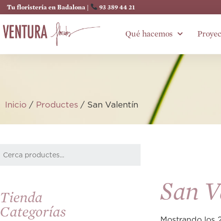
Tu floristería en Badalona |
93 389 44 21
Qué hacemos
Proyec
Inicio
/
Productes
/ San Valentín
San V
Tienda
Categorías
Mostrando los 2