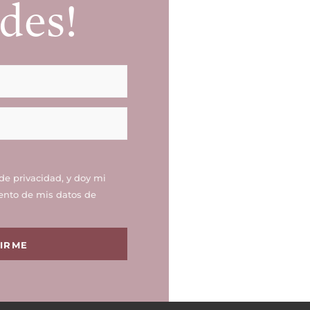
des!
 de privacidad
, y doy mi
ento de mis datos de
BIRME