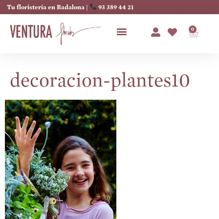
Tu floristería en Badalona |
93 389 44 21
0
decoracion-plantes10