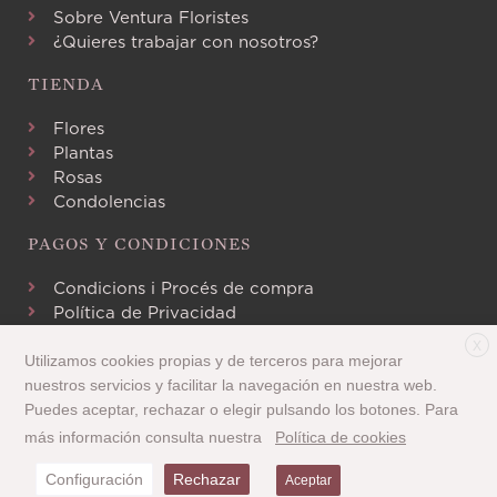
Sobre Ventura Floristes
¿Quieres trabajar con nosotros?
TIENDA
Flores
Plantas
Rosas
Condolencias
PAGOS Y CONDICIONES
Condicions i Procés de compra
Política de Privacidad
Aviso Legal
X
Política de Cookies
Utilizamos cookies propias y de terceros para mejorar
nuestros servicios y facilitar la navegación en nuestra web.
Puedes aceptar, rechazar o elegir pulsando los botones. Para
más información consulta nuestra
Política de cookies
¿Necesitas ayuda?
Configuración
Rechazar
Aceptar
Copyright 2020 © Tots els drets reservats