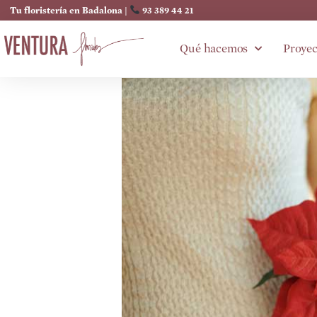
Tu floristería en Badalona |
93 389 44 21
Qué hacemos
Proyec