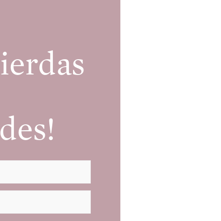
ierdas
des!