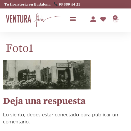
Tu floristería en Badalona |
93 389 44 21
0
Foto1
Deja una respuesta
Lo siento, debes estar
conectado
para publicar un
comentario.