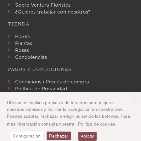
Sobre Ventura Floristes
¿Quieres trabajar con nosotros?
TIENDA
Flores
Plantas
Rosas
Condolencias
PAGOS Y CONDICIONES
Condicions i Procés de compra
Política de Privacidad
Aviso Legal
X
Política de Cookies
Utilizamos cookies propias y de terceros para mejorar
nuestros servicios y facilitar la navegación en nuestra web.
Puedes aceptar, rechazar o elegir pulsando los botones. Para
más información consulta nuestra
Política de cookies
¿Necesitas ayuda?
Configuración
Rechazar
Aceptar
Copyright 2020 © Tots els drets reservats