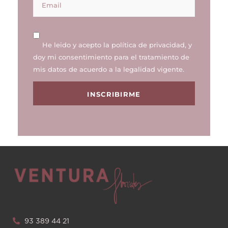
He leido y acepto la
política de privacidad
, y
doy mi consentimiento para el tratamiento de
mis datos de acuerdo a la legalidad vigente.
INSCRIBIRME
93 389 44 21