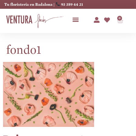
Tu floristería en Badalona |
93 389 44 21
0
fondo1