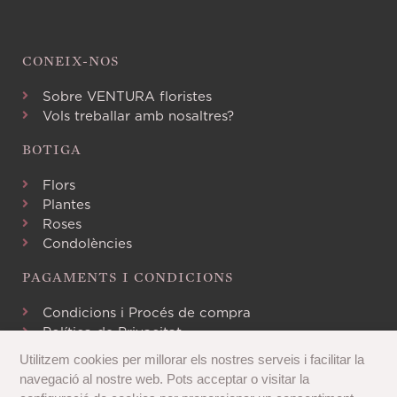
CONEIX-NOS
Sobre VENTURA floristes
Vols treballar amb nosaltres?
BOTIGA
Flors
Plantes
Roses
Condolències
PAGAMENTS I CONDICIONS
Condicions i Procés de compra
Política de Privacitat
Avís Legal
Utilitzem cookies per millorar els nostres serveis i facilitar la
Política de Cookies
navegació al nostre web. Pots acceptar o visitar la