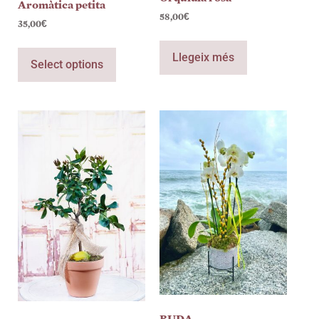
Aromàtica petita
58,00
€
35,00
€
Llegeix més
Select options
BUDA