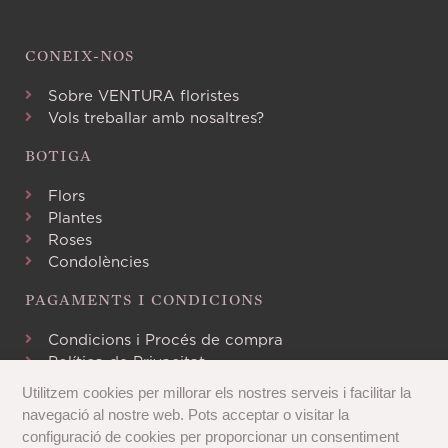
CONEIX-NOS
Sobre VENTURA floristes
Vols treballar amb nosaltres?
BOTIGA
Flors
Plantes
Roses
Condolències
PAGAMENTS I CONDICIONS
Condicions i Procés de compra
Política de Privacitat
Avís Legal
Utilitzem cookies per millorar els nostres serveis i facilitar la
Política de Cookies
navegació al nostre web. Pots acceptar o visitar la
configuració de cookies per proporcionar un consentiment