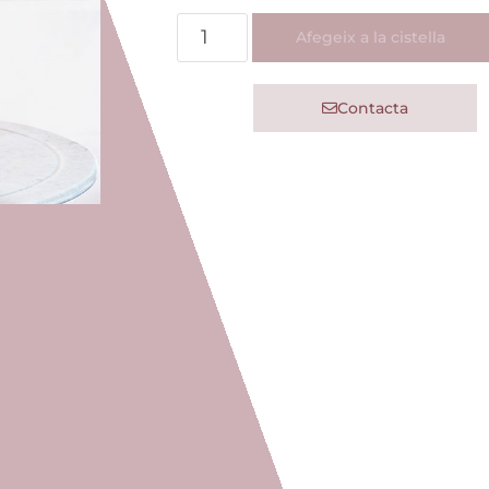
Afegeix a la cistella
Contacta