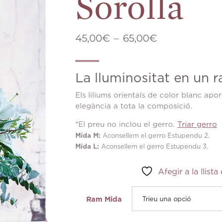
Sorolla
45,00
€
–
65,00
€
La lluminositat en un 
Els liliums orientals de color blanc apor
elegància a tota la composició.
*El preu no inclou el gerro.
Triar gerro
Mida M:
Aconsellem el gerro Estupendu 2.
Mida L:
Aconsellem el gerro Estupendu 3.
Afegir a la llista
Trieu una opció
Ram Mida