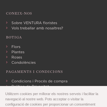
CONEIX-NOS
Sobre VENTURA floristes
Vols treballar amb nosaltres?
BOTIGA
Flors
Plantes
Roses
Condolències
PAGAMENTS I CONDICIONS
Condicions i Procés de compra
Política de Privacitat
Avís Legal
Utilitzem cookies per millorar els nostres serveis i facilitar la
Política de Cookies
navegació al nostre web. Pots acceptar o visitar la
configuració de cookies per proporcionar un consentiment