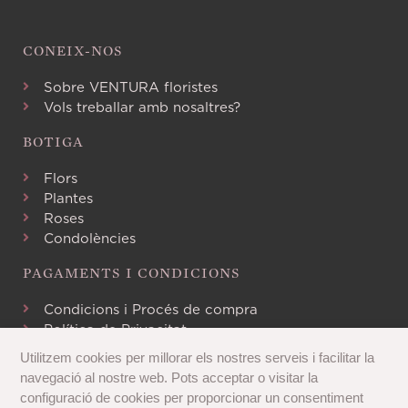
CONEIX-NOS
Sobre VENTURA floristes
Vols treballar amb nosaltres?
BOTIGA
Flors
Plantes
Roses
Condolències
PAGAMENTS I CONDICIONS
Condicions i Procés de compra
Política de Privacitat
Avís Legal
Utilitzem cookies per millorar els nostres serveis i facilitar la
Política de Cookies
navegació al nostre web. Pots acceptar o visitar la
configuració de cookies per proporcionar un consentiment