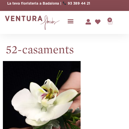
La teva floristeria a Badalona |
93 389 44 21
0
52-casaments