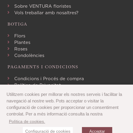
Sobre VENTURA floristes
Vols treballar amb nosaltres?
BOTIGA
Flors
Plantes
Roses
Condolències
PAGAMENTS I CONDICIONS
Condicions i Procés de compra
Política de Privacitat
Avís Legal
Utilitzem cookies per millorar els nostres serveis i facilitar la
Política de Cookies
navegació al nostre web. Pots acceptar o visitar la
configuració de cookies per proporcionar un consentiment
controlat. Per a més informació consulta la nostra
Política de cookies.
¿Necesitas ayuda?
Configuració de cookies
Copyright 2020 © Tots els drets reservats
Acceptar