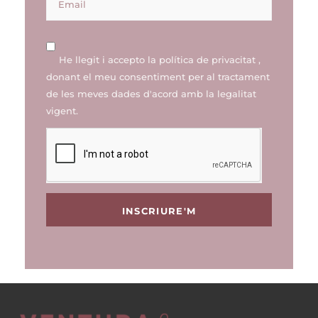
He llegit i accepto la
política de privacitat
,
donant el meu consentiment per al tractament
de les meves dades d'acord amb la legalitat
vigent.
INSCRIURE'M