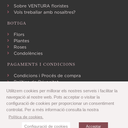
Sobre VENTURA floristes
Vols treballar amb nosaltres?
BOTIGA
Flors
Plantes
Roses
Condolències
PAGAMENTS I CONDICIONS
Condicions i Procés de compra
Política de Privacitat
Avís Legal
Utilitzem cookies per millorar els nostres serveis i facilitar la
Política de Cookies
navegació al nostre web. Pots acceptar o visitar la
configuració de cookies per proporcionar un consentiment
controlat. Per a més informació consulta la nostra
Política de cookies.
Configuració de cookies
Copyright 2020 © Tots els drets reservats
Acceptar