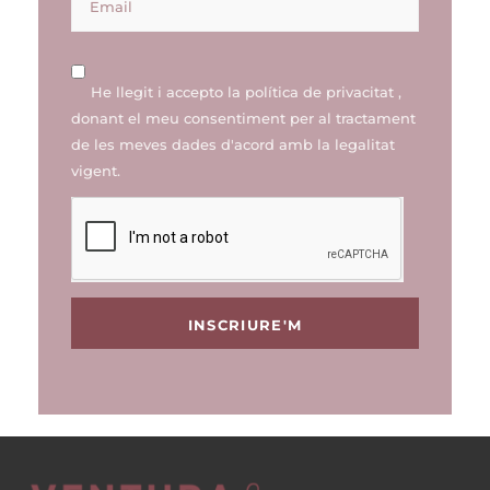
He llegit i accepto la
política de privacitat
,
donant el meu consentiment per al tractament
de les meves dades d'acord amb la legalitat
vigent.
INSCRIURE'M