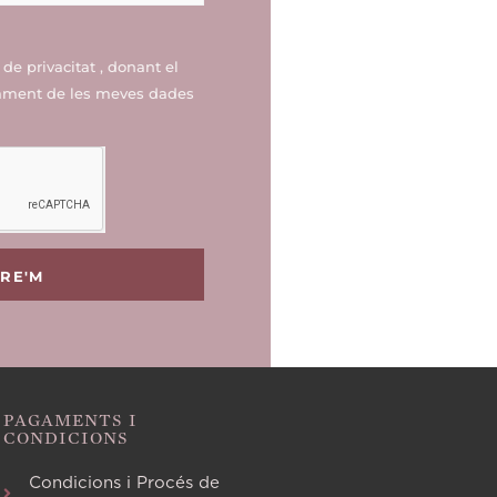
a de privacitat
, donant el
tament de les meves dades
URE'M
PAGAMENTS I
CONDICIONS
Condicions i Procés de