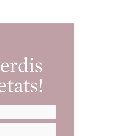
erdis
etats!