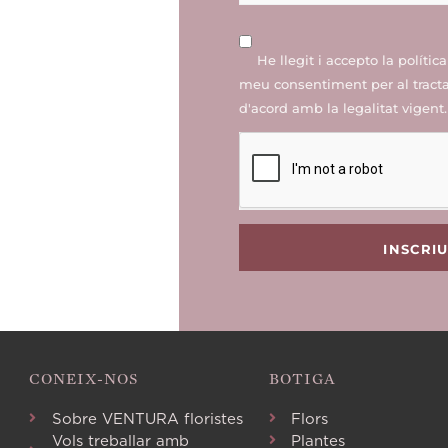
He llegit i accepto la
polític
meu consentiment per al trac
d'acord amb la legalitat vigent.
INSCRI
CONEIX-NOS
BOTIGA
Sobre VENTURA floristes
Flors
Vols treballar amb
Plantes