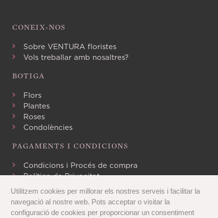
CONEIX-NOS
Sobre VENTURA floristes
Vols treballar amb nosaltres?
BOTIGA
Flors
Plantes
Roses
Condolències
PAGAMENTS I CONDICIONS
Condicions i Procés de compra
Política de Privacitat
Avís Legal
Utilitzem cookies per millorar els nostres serveis i facilitar la
Política de Cookies
navegació al nostre web. Pots acceptar o visitar la
configuració de cookies per proporcionar un consentiment