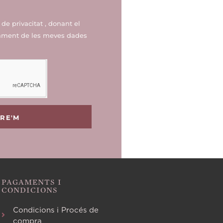
a de privacitat
, donant el
tament de les meves dades
URE'M
PAGAMENTS I
CONDICIONS
Condicions i Procés de
compra