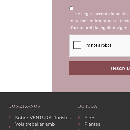
He llegit i accepto la
polític
meu consentiment per al trac
d'acord amb la legalitat vigent.
INSCRI
CONEIX-NOS
BOTIGA
Sobre VENTURA floristes
Flors
Vols treballar amb
Plantes