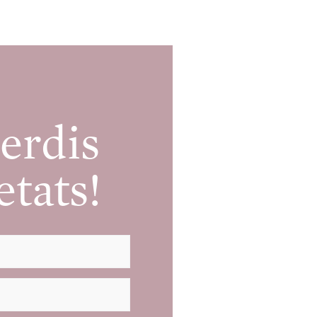
erdis
etats!