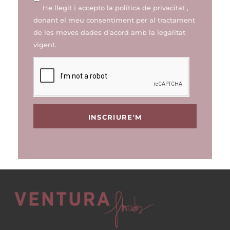
He llegit i accepto la
política de privacitat
,
donant el meu consentiment per al tractament
de les meves dades d'acord amb la legalitat
vigent.
INSCRIURE'M