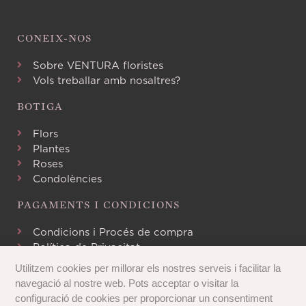
CONEIX-NOS
Sobre VENTURA floristes
Vols treballar amb nosaltres?
BOTIGA
Flors
Plantes
Roses
Condolències
PAGAMENTS I CONDICIONS
Condicions i Procés de compra
Política de Privacitat
Avís Legal
Utilitzem cookies per millorar els nostres serveis i facilitar la
Política de Cookies
navegació al nostre web. Pots acceptar o visitar la
configuració de cookies per proporcionar un consentiment